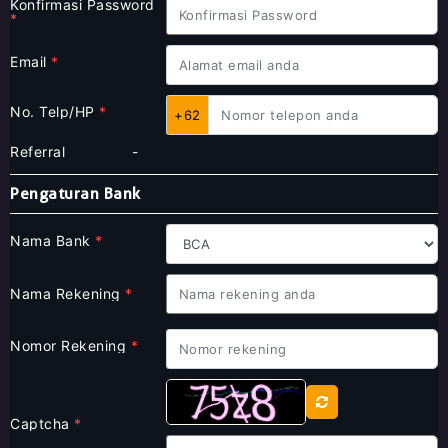
Konfirmasi Password
*
Email
*
No. Telp/HP
*
+62
Referral
-
Pengaturan Bank
Nama Bank
*
Nama Rekening
*
Nomor Rekening
*
Captcha
*