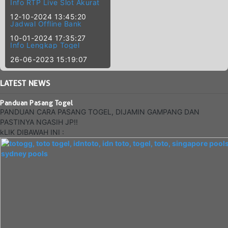
Info RTP Live Slot Akurat
12-10-2024 13:45:20
Jadwal Offline Bank
10-01-2024 17:35:27
Info Lengkap Togel
26-06-2023 15:19:07
LATEST
NEWS
Panduan Pasang Togel
PANDUAN CARA PASANG TOGEL, DIJAMIN GAMPANG DAN
PASTINYA NGASIH JP!!
kLIK DIBAWAH INI :