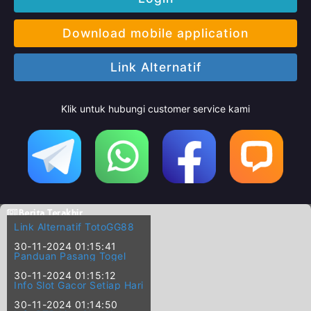
Download mobile application
Link Alternatif
Klik untuk hubungi customer service kami
Berita Terakhir
Link Alternatif TotoGG88
30-11-2024 01:15:41
Panduan Pasang Togel
30-11-2024 01:15:12
Info Slot Gacor Setiap Hari
30-11-2024 01:14:50